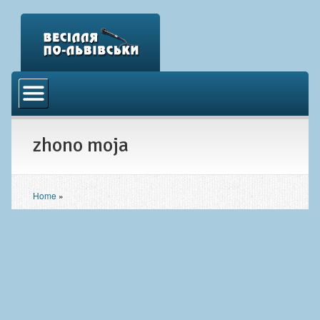
Головна
Відео
zhono moja
Аудіо
Фото
Новини
Home
»
Контакти