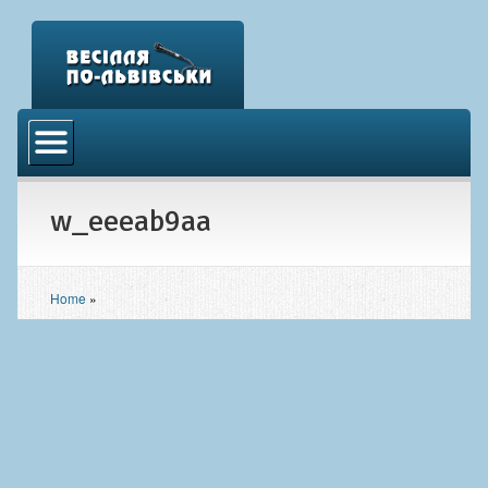
Головна
Відео
w_eeeab9aa
Аудіо
Фото
Новини
Home
»
Контакти