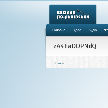
Головна
Відео
Аудіо
Ф
zA4EaDDPNdQ
Home
»