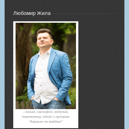
Любомир Жила
– вокал, саксофон, ведучий,
переможець однієї з програм
“Караоке на майдані”