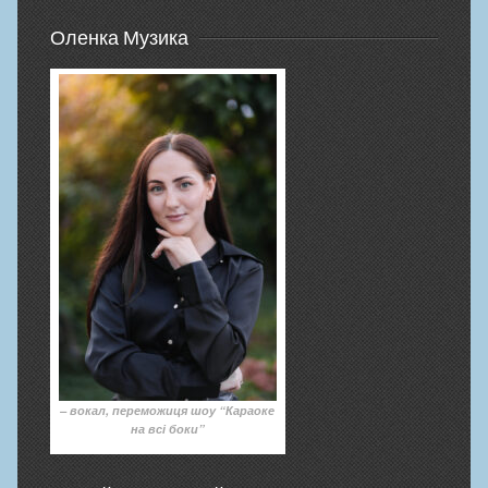
Оленка Музика
– вокал, переможиця шоу “Караоке
на всі боки”