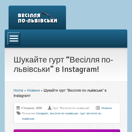
Головна
Відео
Шукайте гурт “Весілля по-
Аудіо
львівськи” в Instagram!
Фото
Новини
Home
»
Новини
»
Шукайте гурт “Весілля по-львівськи” в
Контакти
Instagram!
3 Червня, 2020
Гурт "Весілля по-львівськи"
Новини
Позначки:
Instagram
,
весілля по-львівськи
,
гурт весілля по-
львівськи