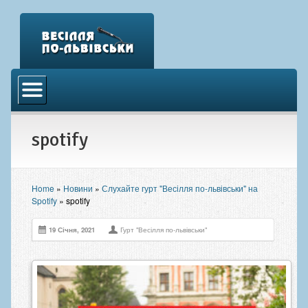
Головна
Відео
spotify
Аудіо
Фото
Новини
Home
»
Новини
»
Слухайте гурт "Весілля по-львівськи" на
Spotify
»
spotify
Контакти
19 Січня, 2021
Гурт "Весілля по-львівськи"