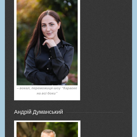
– вокал, переможиця шоу “Караоке
на всі боки”
Андрій Думанський