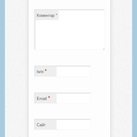
Коментар
*
*
Ім'я
*
Email
Сайт