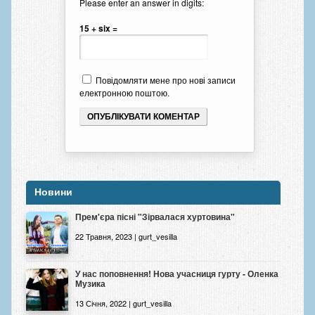
Please enter an answer in digits:
15 + six =
Повідомляти мене про нові записи
електронною поштою.
Новини
Прем'єра пісні "Зірвалася хуртовина"
22 Травня, 2023 | gurt_vesilla
У нас поповнення! Нова учасниця гурту - Оленка
Музика
13 Січня, 2022 | gurt_vesilla