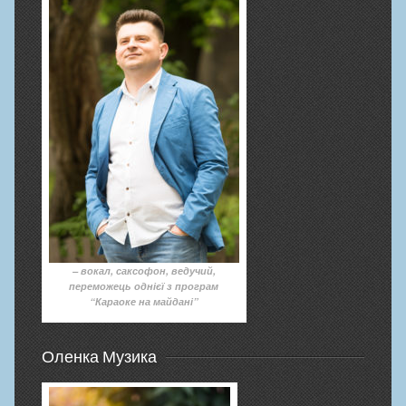
– вокал, саксофон, ведучий,
переможець однієї з програм
“Караоке на майдані”
Оленка Музика