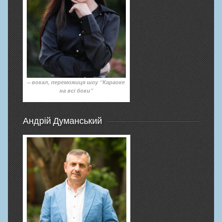
– вокал, переможиця шоу “Караоке
на всі боки”
Андрій Думанський