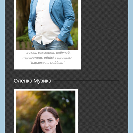
– вокал, саксофон, ведучий,
переможець однієї з програм
“Караоке на майдані”
Оленка Музика