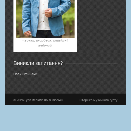
– вокал, акордеон, клавішні,
ведучий
Виникли запитання?
Напишіть нам!
© 2026 Гурт Весілля по-львівськи
Сторінка музичного гурту