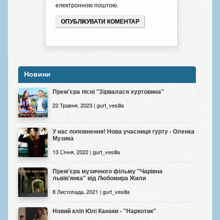
електронною поштою.
Новини
Прем'єра пісні "Зірвалася хуртовина"
22 Травня, 2023 | gurt_vesilla
У нас поповнення! Нова учасниця гурту - Оленка
Музика
13 Січня, 2022 | gurt_vesilla
Прем'єра музичного фільму "Чарівна
львів'янка" від Любомира Жили
8 Листопада, 2021 | gurt_vesilla
Новий кліп Юлі Канаки - "Наркотик"