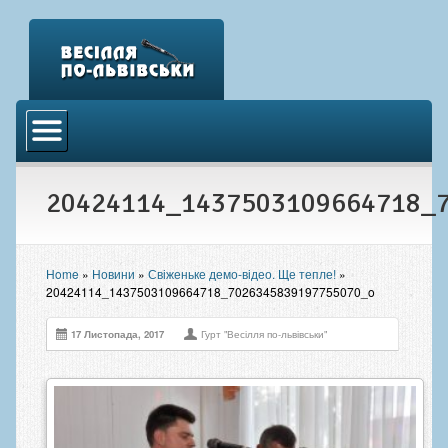
Головна
Відео
20424114_1437503109664718_
Аудіо
Фото
Новини
Home
»
Новини
»
Свіженьке демо-відео. Ще тепле!
»
20424114_1437503109664718_7026345839197755070_o
Контакти
17 Листопада, 2017
Гурт "Весілля по-львівськи"