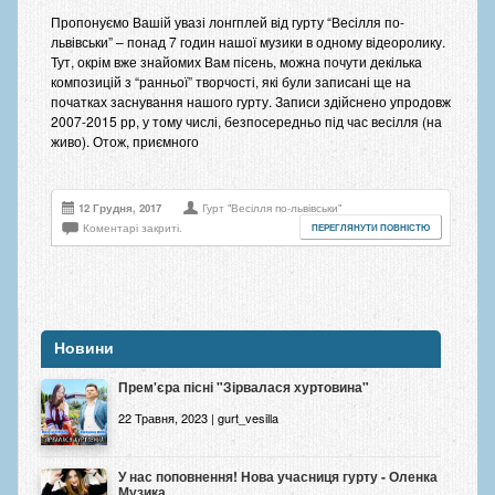
Пропонуємо Вашій увазі лонгплей від гурту “Весілля по-
львівськи” – понад 7 годин нашої музики в одному відеоролику.
Тут, окрім вже знайомих Вам пісень, можна почути декілька
композицій з “ранньої” творчості, які були записані ще на
початках заснування нашого гурту. Записи здійснено упродовж
2007-2015 рр, у тому числі, безпосередньо під час весілля (на
живо). Отож, приємного
12 Грудня, 2017
Гурт "Весілля по-львівськи"
Коментарі закриті.
ПЕРЕГЛЯНУТИ ПОВНІСТЮ
Новини
Прем'єра пісні "Зірвалася хуртовина"
22 Травня, 2023 | gurt_vesilla
У нас поповнення! Нова учасниця гурту - Оленка
Музика