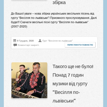
збірка
До Вашої уваги – нова збірка українських весільних пісень від
гурту “Весілля по-львівськи”! Приємного прослуховування. Далі
буде!!! Скачати весільні пісні гурту “Весілля по-львівськи”
(2007-2020)
9 Грудня, 2020
Гурт "Весілля по-львівськи"
Коментарі закриті.
ПЕРЕГЛЯНУТИ ПОВНІСТЮ
Такого ще не було!
Понад 7 годин
музики від гурту
“Весілля по-
львівськи”