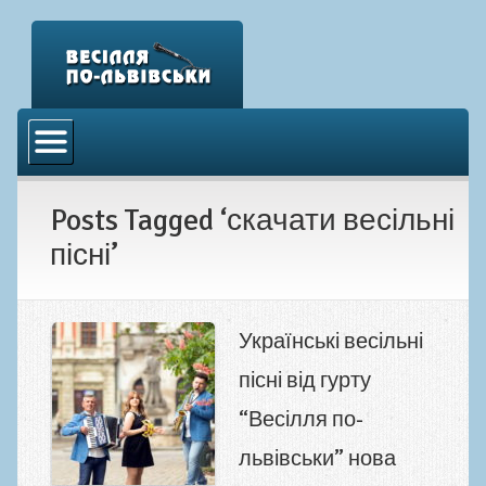
Головна
Відео
Posts Tagged ‘скачати весільні
Аудіо
пісні’
Фото
Новини
Контакти
Українські весільні
пісні від гурту
“Весілля по-
львівськи” нова