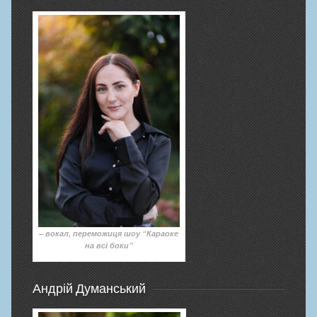
– вокал, переможиця шоу “Караоке
на всі боки”
Андрій Думанський