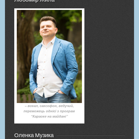
– вокал, саксофон, ведучий,
переможець однієї з програм
“Караоке на майдані”
Оленка Музика