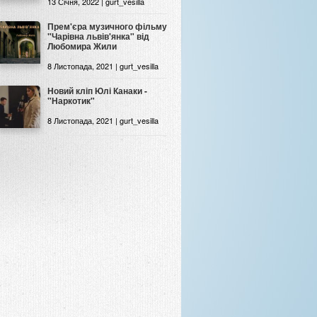
13 Січня, 2022 | gurt_vesilla
Прем'єра музичного фільму
"Чарівна львів'янка" від
Любомира Жили
8 Листопада, 2021 | gurt_vesilla
Новий кліп Юлі Канаки -
"Наркотик"
8 Листопада, 2021 | gurt_vesilla