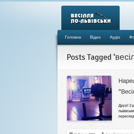
Головна
Відео
Аудіо
Ф
Posts Tagged ‘весі
Нареш
“Весі
Друзі! З
львівськи
перегляду