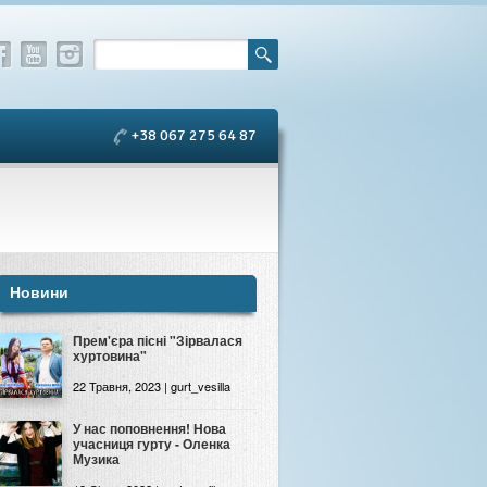
+38 067 275 64 87
Новини
Прем'єра пісні "Зірвалася
хуртовина"
22 Травня, 2023 | gurt_vesilla
У нас поповнення! Нова
учасниця гурту - Оленка
Музика