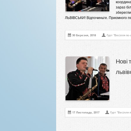
координа
зараз бі
зберегли
ЛЬВІВСЬКИ! Відпочиньте. Приємного п
30 Березня, 2018
Гурт "Весілля по-
Нові 
львів
17 Листопада, 2017
Гурт "Весілля п