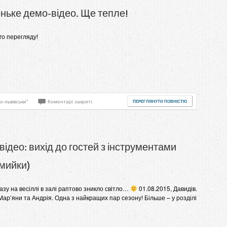
ньке демо-відео. Ще тепле!
о перегляду!
о-львівськи"
Коментарі закриті.
ПЕРЕГЛЯНУТИ ПОВНІСТЮ
відео: вихід до гостей з інструментами
мийки)
азу на весіллі в залі раптово зникло світло…
01.08.2015, Давидів.
Мар’яни та Андрія. Одна з найкращих пар сезону! Більше – у розділі