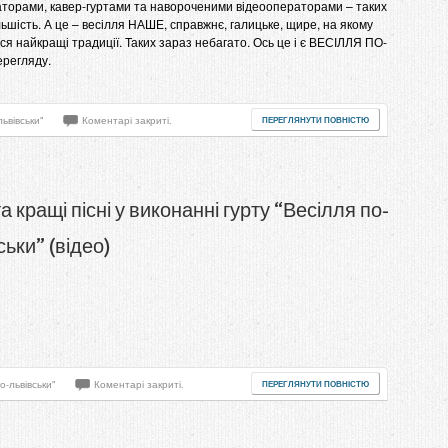
торами, кавер-гуртами та навороченими відеооператорами – таких
льшість. А це – весілля НАШЕ, справжнє, галицьке, щире, на якому
ся найкращі традиції. Таких зараз небагато. Ось це і є ВЕСІЛЛЯ ПО-
ерегляду.
львівськи"
Коментарі закриті.
ПЕРЕГЛЯНУТИ ПОВНІСТЮ
та кращі пісні у виконанні гурту “Весілля по-
ськи” (відео)
о-львівськи"
Коментарі закриті.
ПЕРЕГЛЯНУТИ ПОВНІСТЮ