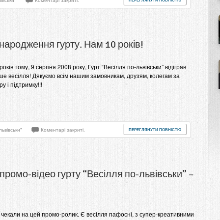
івськи"
Коментарі закриті.
народження гурту. Нам 10 років!
років тому, 9 серпня 2008 року, Гурт “Весілля по-львівськи” відіграв
ше весілля! Дякуємо всім нашим замовникам, друзям, колегам за
ру і підтримку!!!
львівськи"
Коментарі закриті.
ПЕРЕГЛЯНУТИ ПОВНІСТЮ
промо-відео гурту “Весілля по-львівськи” –
 чекали на цей промо-ролик. Є весілля пафосні, з супер-креативними