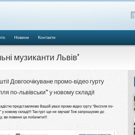
ото
Новини
Контакти
льні музиканти Львів’
ті! Довгоочікуване промо-відео гурту
лля по-львівськи” у новому складі!
 радістю представляємо Вашій увазі промо-відео гурту “Весілля по-
” у новому складі!!! Так гурт ще не звучав! Тож запрошуємо до
, ви повинні це побачити!!!
ПЕРЕГЛЯНУТИ ПОВНІСТЮ