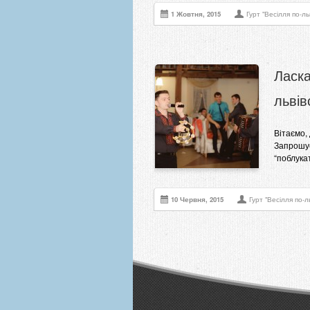
1 Жовтня, 2015
Гурт "Весілля по-ль
Ласка
львів
Вітаємо, 
Запрошує
“поблука
10 Червня, 2015
Гурт "Весілля по-л