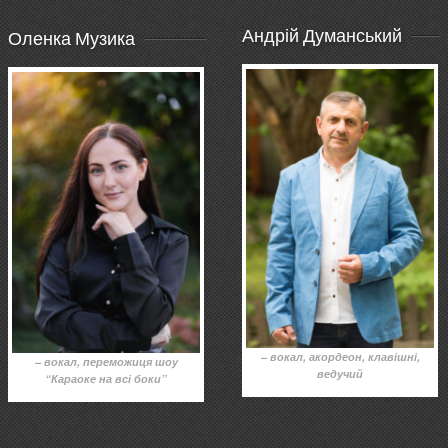
Андрій Думанський
Оленка Музика
– вокал, акордеон, клавішні,
– вокал, переможиця шоу
ведучий
“Караоке на всі боки”