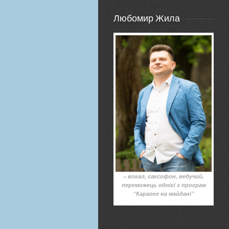
Любомир Жила
– вокал, саксофон, ведучий,
переможець однієї з програм
“Караоке на майдані”