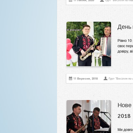
11 Липня, 2020
Гурт "Весілля по-льв
День 
Рівно 10 
своє пер
довіру, ві
11 Вересня, 2018
Гурт "Весілля по-
Нове 
2018
Ми довго