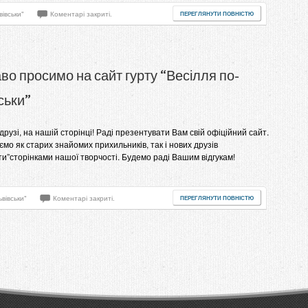
вівськи"
Коментарі закриті.
ПЕРЕГЛЯНУТИ ПОВНІСТЮ
во просимо на сайт гурту “Весілля по-
ськи”
друзі, на нашій сторінці! Раді презентувати Вам свій офіційний сайт.
мо як старих знайомих прихильників, так і нових друзів
ти”сторінками нашої творчості. Будемо раді Вашим відгукам!
ьвівськи"
Коментарі закриті.
ПЕРЕГЛЯНУТИ ПОВНІСТЮ