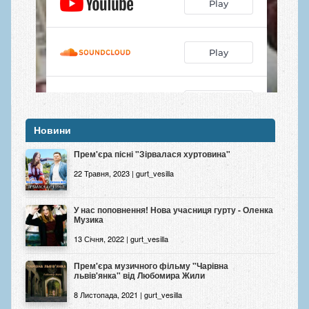
Новини
Прем'єра пісні "Зірвалася хуртовина"
22 Травня, 2023 | gurt_vesilla
У нас поповнення! Нова учасниця гурту - Оленка
Музика
13 Січня, 2022 | gurt_vesilla
Прем'єра музичного фільму "Чарівна
львів'янка" від Любомира Жили
8 Листопада, 2021 | gurt_vesilla