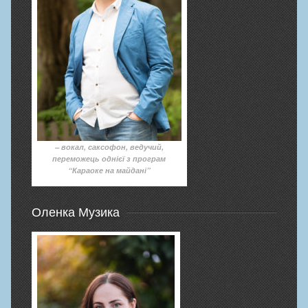
– вокал, саксофон, ведучий,
переможець однієї з програм
“Караоке на майдані”
Оленка Музика