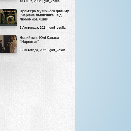
13 Січня, 2022 | gurt_vesilla
Прем'єра музичного фільму
"Чарівна львів'янка" від
Любомира Жили
8 Листопада, 2021 | gurt_vesilla
Новий кліп Юлі Канаки -
"Наркотик"
8 Листопада, 2021 | gurt_vesilla