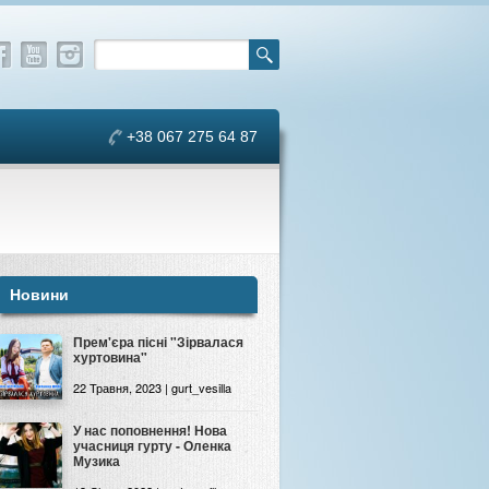
+38 067 275 64 87
Новини
Прем'єра пісні "Зірвалася
хуртовина"
22 Травня, 2023 | gurt_vesilla
У нас поповнення! Нова
учасниця гурту - Оленка
Музика