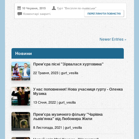
10 Червня, 2015
Гурт "Весілля по-львівськи"
Коментарі закриті.
ПЕРЕГЛЯНУТИ ПОВНІСТЮ
Newer Entries »
Новини
Прем'єра пісні "Зірвалася хуртовина"
22 Травня, 2023 | gurt_vesilla
У нас поповнення! Нова учасниця гурту - Оленка
Музика
13 Січня, 2022 | gurt_vesilla
Прем'єра музичного фільму "Чарівна
львів'янка" від Любомира Жили
8 Листопада, 2021 | gurt_vesilla