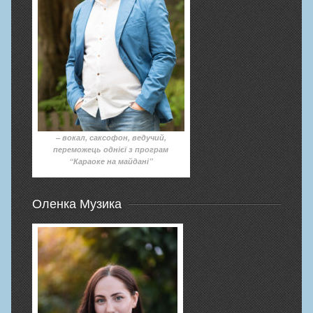
– вокал, саксофон, ведучий,
переможець однієї з програм
“Караоке на майдані”
Оленка Музика