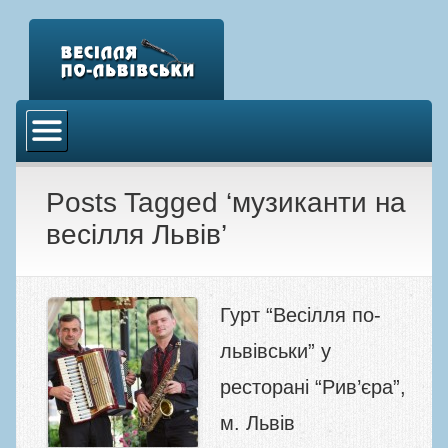
Головна
Відео
Аудіо
Posts Tagged ‘музиканти на
весілля Львів’
Фото
Новини
Контакти
Гурт “Весілля по-
львівськи” у
ресторані “Рив’єра”,
м. Львів