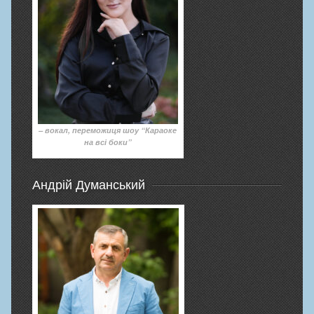
– вокал, переможиця шоу “Караоке
на всі боки”
Андрій Думанський