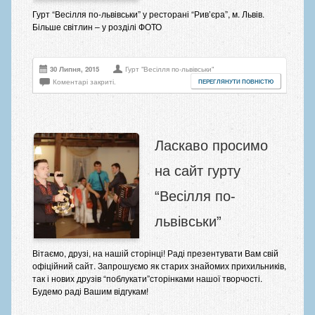
Гурт “Весілля по-львівськи” у ресторані “Рив’єра”, м. Львів.
Більше світлин – у розділі ФОТО
30 Липня, 2015
Гурт "Весілля по-львівськи"
Коментарі закриті.
ПЕРЕГЛЯНУТИ ПОВНІСТЮ
Ласкаво просимо
на сайт гурту
“Весілля по-
львівськи”
Вітаємо, друзі, на нашій сторінці! Раді презентувати Вам свій
офіційний сайт. Запрошуємо як старих знайомих прихильників,
так і нових друзів “поблукати”сторінками нашої творчості.
Будемо раді Вашим відгукам!