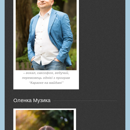
– вокал, саксофон, ведучий,
переможець однієї з програм
“Караоке на майдані”
Оленка Музика