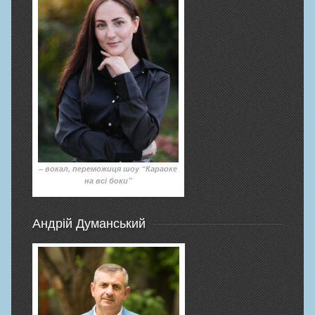
– вокал, переможиця шоу “Караоке
на всі боки”
Андрій Думанський