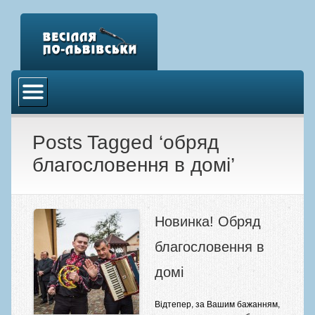
Головна
Відео
Аудіо
Posts Tagged ‘обряд
благословення в домі’
Фото
Новини
Контакти
Новинка! Обряд
благословення в
домі
Відтепер, за Вашим бажанням,