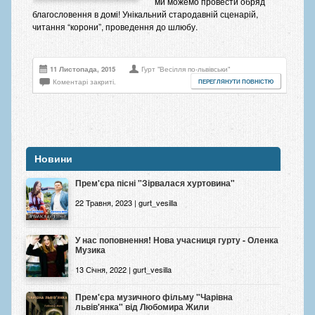
ми можемо провести обряд
благословення в домі! Унікальний стародавній сценарій,
читання “корони”, проведення до шлюбу.
11 Листопада, 2015
Гурт "Весілля по-львівськи"
Коментарі закриті.
ПЕРЕГЛЯНУТИ ПОВНІСТЮ
Новини
Прем'єра пісні "Зірвалася хуртовина"
22 Травня, 2023 | gurt_vesilla
У нас поповнення! Нова учасниця гурту - Оленка
Музика
13 Січня, 2022 | gurt_vesilla
Прем'єра музичного фільму "Чарівна
львів'янка" від Любомира Жили